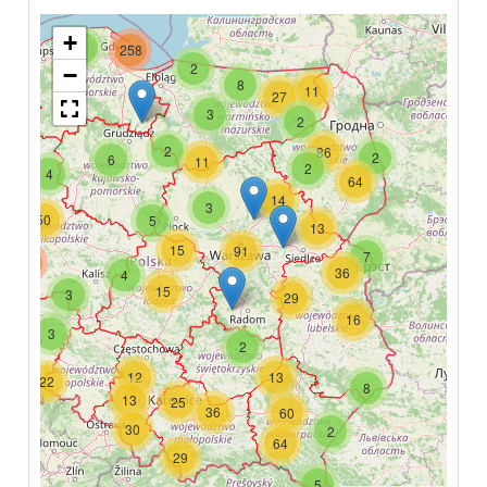
+
5
258
2
−
8
11
27
3
2
2
86
2
6
11
2
4
64
14
3
50
5
13
15
91
7
190
36
4
15
3
29
16
3
2
12
13
22
8
13
25
36
60
30
2
64
29
5