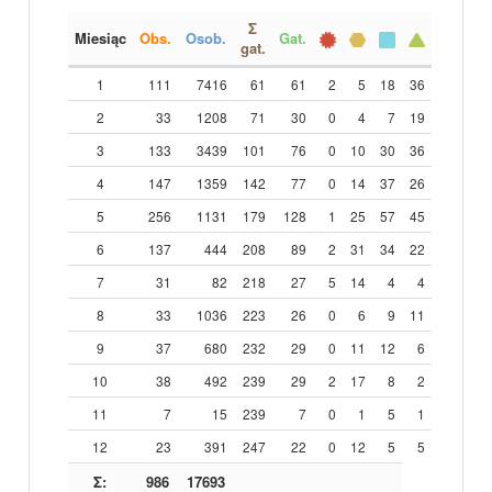
Σ
Miesiąc
Obs.
Osob.
Gat.
gat.
1
111
7416
61
61
2
5
18
36
2
33
1208
71
30
0
4
7
19
3
133
3439
101
76
0
10
30
36
4
147
1359
142
77
0
14
37
26
5
256
1131
179
128
1
25
57
45
6
137
444
208
89
2
31
34
22
7
31
82
218
27
5
14
4
4
8
33
1036
223
26
0
6
9
11
9
37
680
232
29
0
11
12
6
10
38
492
239
29
2
17
8
2
11
7
15
239
7
0
1
5
1
12
23
391
247
22
0
12
5
5
Σ:
986
17693