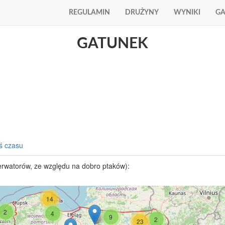
REGULAMIN
DRUŻYNY
WYNIKI
GA
GATUNEK
ś czasu
erwatorów, ze względu na dobro ptaków):
14
2
4
9
2
23