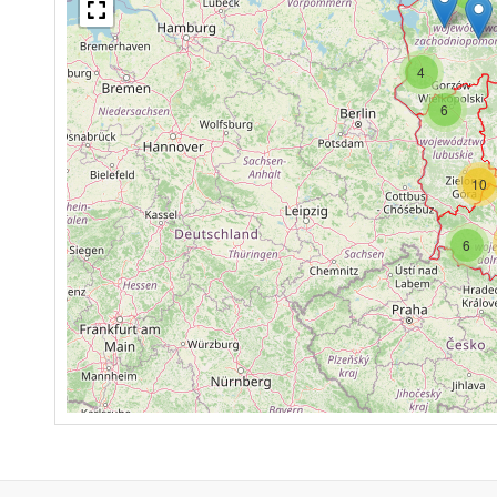
4
6
10
6