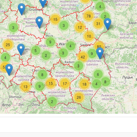
4
78
2
15
31
3
12
3
10
9
25
4
80
5
3
9
2
42
4
3
57
6
8
8
15
17
4
18
9
13
26
2