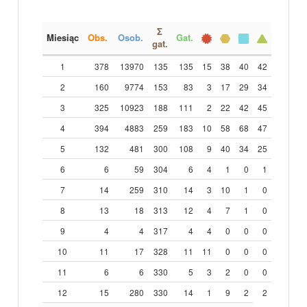
Σ
Miesiąc
Obs.
Osob.
Gat.
gat.
1
378
13970
135
135
15
38
40
42
2
160
9774
153
83
3
17
29
34
3
325
10923
188
111
2
22
42
45
4
394
4883
259
183
10
58
68
47
5
132
481
300
108
9
40
34
25
6
6
59
304
6
4
1
0
1
7
14
259
310
14
3
10
1
0
8
13
18
313
12
4
7
1
0
9
4
4
317
4
4
0
0
0
10
11
17
328
11
11
0
0
0
11
6
6
330
5
3
2
0
0
12
15
280
330
14
1
9
2
2