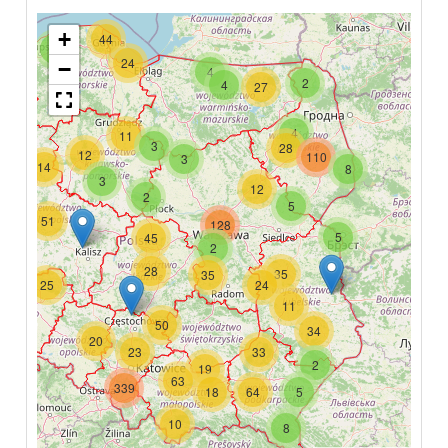
+
44
2
24
−
4
2
4
27
4
11
3
28
12
110
3
14
8
3
12
2
5
51
128
5
45
2
28
35
35
25
24
11
50
34
20
23
33
2
19
63
339
18
64
5
10
8