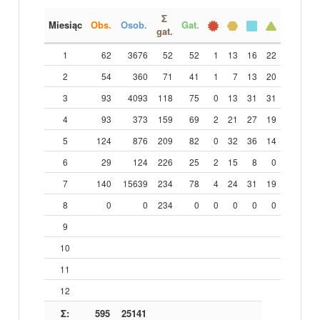
Σ
Miesiąc
Obs.
Osob.
Gat.
gat.
1
62
3676
52
52
1
13
16
22
2
54
360
71
41
1
7
13
20
3
93
4093
118
75
0
13
31
31
4
93
373
159
69
2
21
27
19
5
124
876
209
82
0
32
36
14
6
29
124
226
25
2
15
8
0
7
140
15639
234
78
4
24
31
19
8
0
0
234
0
0
0
0
0
9
10
11
12
Σ:
595
25141