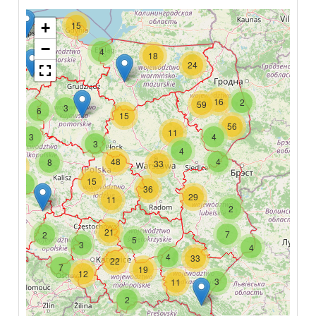
+
15
−
4
18
24
16
2
59
3
6
15
56
11
3
4
3
4
48
4
8
33
90
15
6
36
29
11
2
21
7
2
5
3
4
4
33
22
7
19
12
3
11
2