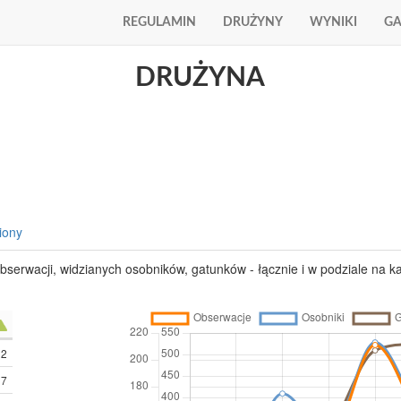
REGULAMIN
DRUŻYNY
WYNIKI
GA
DRUŻYNA
iony
obserwacji, widzianych osobników, gatunków - łącznie i w podziale na ka
32
37