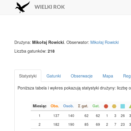
WIELKI ROK
Drużyna:
Mikołaj Rowicki
. Obserwator:
Mikołaj Rowicki
Liczba gatunków:
218
Statystyki
Gatunki
Obserwacje
Mapa
Reg
Poniższa tabela i wykres pokazują statystyki drużyny: liczbę 
Miesiąc
Obs.
Osob.
Σ gat.
Gat.
1
137
140
62
62
1
3
26
2
182
190
85
69
2
7
23