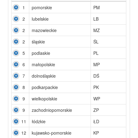
1
pomorskie
PM
2
lubelskie
LB
2
mazowieckie
MZ
2
śląskie
ŚL
5
podlaskie
PL
6
małopolskie
MP
7
dolnośląskie
DŚ
8
podkarpackie
PK
9
wielkopolskie
WP
9
zachodniopomorskie
ZP
11
łódzkie
ŁD
12
kujawsko-pomorskie
KP