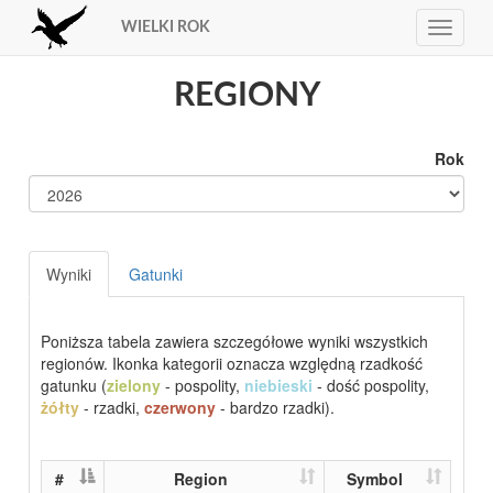
WIELKI ROK
Toggle
navigat
REGIONY
Rok
Wyniki
Gatunki
Poniższa tabela zawiera szczegółowe wyniki wszystkich
regionów. Ikonka kategorii oznacza względną rzadkość
gatunku (
zielony
- pospolity,
niebieski
- dość pospolity,
żółty
- rzadki,
czerwony
- bardzo rzadki).
#
Region
Symbol