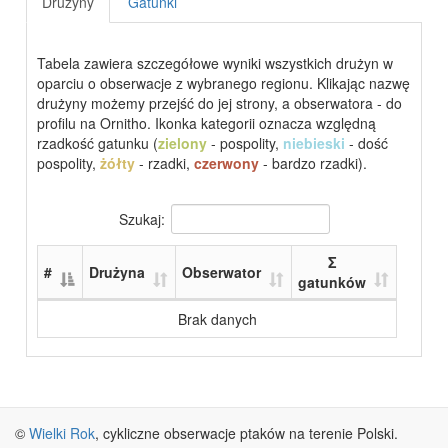
Drużyny
Gatunki
Tabela zawiera szczegółowe wyniki wszystkich drużyn w
oparciu o obserwacje z wybranego regionu. Klikając nazwę
drużyny możemy przejść do jej strony, a obserwatora - do
profilu na Ornitho. Ikonka kategorii oznacza względną
rzadkość gatunku (
zielony
- pospolity,
niebieski
- dość
pospolity,
żółty
- rzadki,
czerwony
- bardzo rzadki).
Szukaj:
Σ
#
Drużyna
Obserwator
gatunków
Brak danych
©
Wielki Rok
, cykliczne obserwacje ptaków na terenie Polski.