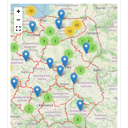
+
16
−
42
10
4
3
6
3
7
3
2
3
49
2
10
4
3
8