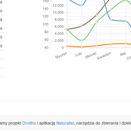
46
50
48
46
35
29
ramy projekt
Ornitho
i aplikację
Naturalist
, narzędzia do zbierania i dzie