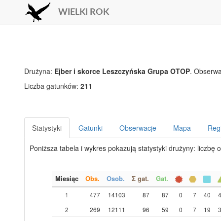
WIELKI ROK
Drużyna:
Ejber i skorce Leszczyńska Grupa OTOP
. Obserwa
Liczba gatunków:
211
Statystyki
Gatunki
Obserwacje
Mapa
Reg
Poniższa tabela i wykres pokazują statystyki drużyny: liczbę 
Miesiąc
Obs.
Osob.
Σ gat.
Gat.
1
477
14103
87
87
0
7
40
2
269
12111
96
59
0
7
19