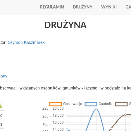
REGULAMIN
DRUŻYNY
WYNIKI
GA
DRUŻYNA
tor:
Szymon Kaczmarek
iony
obserwacji, widzianych osobników, gatunków - łącznie i w podziale na ka
40
33