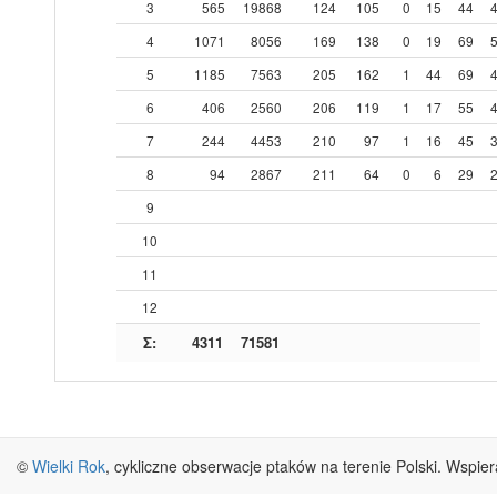
3
565
19868
124
105
0
15
44
4
1071
8056
169
138
0
19
69
5
1185
7563
205
162
1
44
69
6
406
2560
206
119
1
17
55
7
244
4453
210
97
1
16
45
8
94
2867
211
64
0
6
29
9
10
11
12
Σ:
4311
71581
©
Wielki Rok
, cykliczne obserwacje ptaków na terenie Polski. Wspie