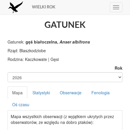
WIELKI ROK
Toggle
navigat
GATUNEK
Gatunek:
gęś białoczelna,
Anser albifrons
Rząd: Blaszkodziobe
Rodzina: Kaczkowate | Gęsi
Rok
Mapa
Statystyki
Obserwacje
Fenologia
Oś czasu
Mapa wszystkich obserwacji (z wyjątkiem ukrytych przez
obserwatorów, ze względu na dobro ptaków):