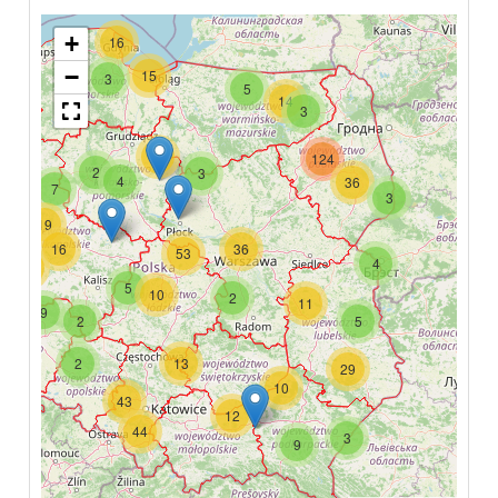
+
16
−
15
3
5
14
3
11
124
2
3
4
36
7
3
19
16
36
53
4
74
5
10
2
11
9
2
5
2
13
29
10
43
12
44
3
9