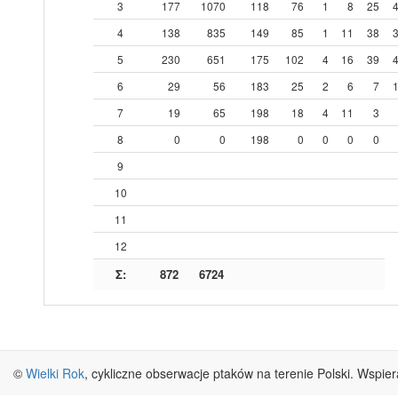
3
177
1070
118
76
1
8
25
4
138
835
149
85
1
11
38
5
230
651
175
102
4
16
39
6
29
56
183
25
2
6
7
7
19
65
198
18
4
11
3
8
0
0
198
0
0
0
0
9
10
11
12
Σ:
872
6724
©
Wielki Rok
, cykliczne obserwacje ptaków na terenie Polski. Wspie