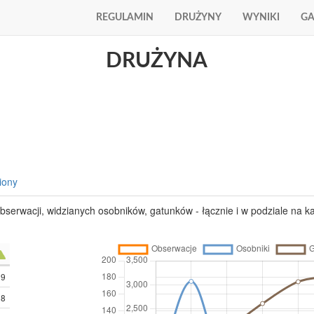
REGULAMIN
DRUŻYNY
WYNIKI
GA
DRUŻYNA
iony
obserwacji, widzianych osobników, gatunków - łącznie i w podziale na ka
39
38