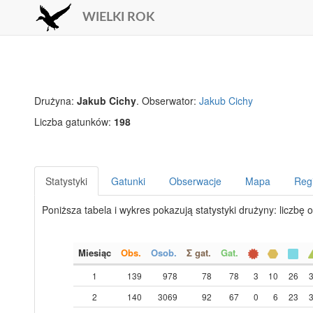
WIELKI ROK
Drużyna:
Jakub Cichy
. Obserwator:
Jakub Cichy
Liczba gatunków:
198
Statystyki
Gatunki
Obserwacje
Mapa
Reg
Poniższa tabela i wykres pokazują statystyki drużyny: liczbę 
Miesiąc
Obs.
Osob.
Σ gat.
Gat.
1
139
978
78
78
3
10
26
2
140
3069
92
67
0
6
23