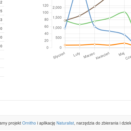
42
35
43
10
0
0
ramy projekt
Ornitho
i aplikację
Naturalist
, narzędzia do zbierania i dzie