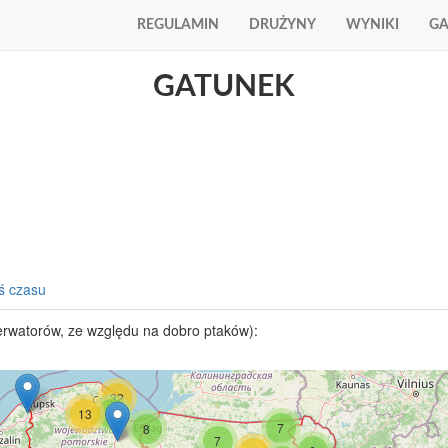
REGULAMIN
DRUŻYNY
WYNIKI
GA
GATUNEK
ś czasu
erwatorów, ze względu na dobro ptaków):
32
13
6
7
8
7