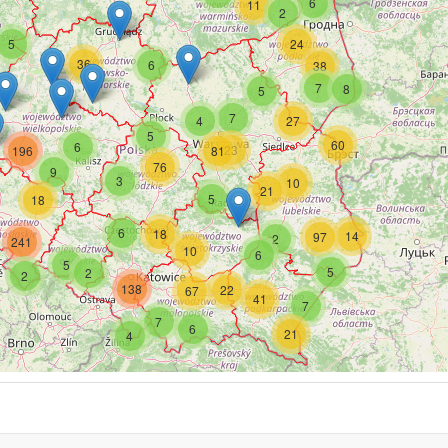
6
11
2
5
24
36
6
38
7
8
5
7
4
27
5
60
6
23
196
81
76
9
3
10
21
5
18
6
18
14
97
2
241
10
6
5
5
2
2
138
22
67
41
7
7
6
21
4