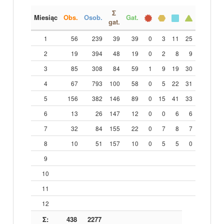
Σ
Miesiąc
Obs.
Osob.
Gat.
gat.
1
56
239
39
39
0
3
11
25
2
19
394
48
19
0
2
8
9
3
85
308
84
59
1
9
19
30
4
67
793
100
58
0
5
22
31
5
156
382
146
89
0
15
41
33
6
13
26
147
12
0
0
6
6
7
32
84
155
22
0
7
8
7
8
10
51
157
10
0
5
5
0
9
10
11
12
Σ:
438
2277