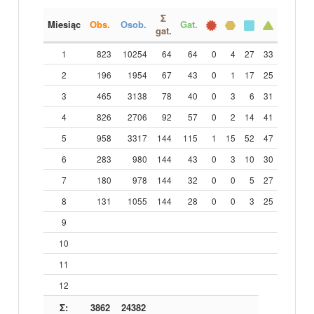
Σ
Miesiąc
Obs.
Osob.
Gat.
gat.
1
823
10254
64
64
0
4
27
33
2
196
1954
67
43
0
1
17
25
3
465
3138
78
40
0
3
6
31
4
826
2706
92
57
0
2
14
41
5
958
3317
144
115
1
15
52
47
6
283
980
144
43
0
3
10
30
7
180
978
144
32
0
0
5
27
8
131
1055
144
28
0
0
3
25
9
10
11
12
Σ:
3862
24382