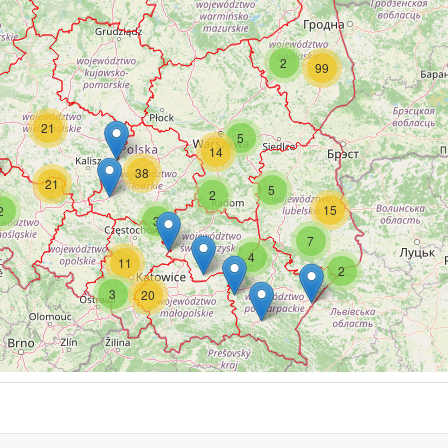
2
99
21
5
14
38
21
5
2
15
2
3
7
4
11
2
3
20