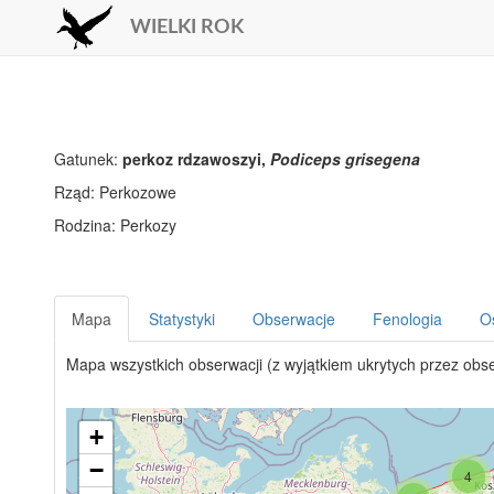
WIELKI ROK
Gatunek:
perkoz rdzawoszyi,
Podiceps grisegena
Rząd: Perkozowe
Rodzina: Perkozy
Mapa
Statystyki
Obserwacje
Fenologia
O
Mapa wszystkich obserwacji (z wyjątkiem ukrytych przez obs
+
−
4