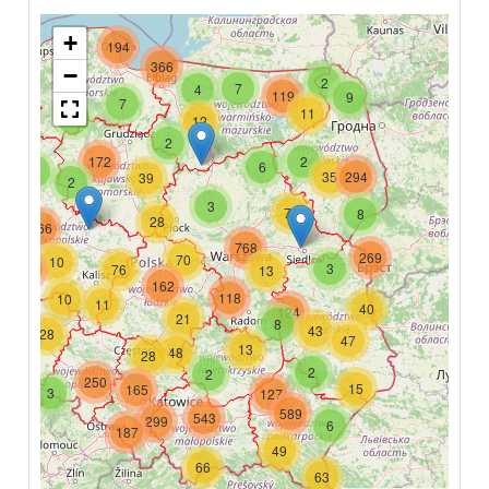
+
194
366
−
2
7
4
119
9
7
11
6
12
2
172
2
6
6
35
294
39
2
3
77
8
28
166
768
269
70
10
3
591
76
13
162
118
10
11
40
124
21
8
43
28
47
13
48
28
154
2
2
250
15
165
3
127
589
543
299
6
187
49
66
63