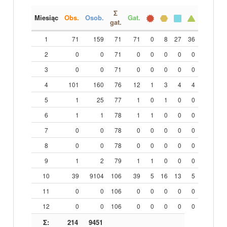
Σ
Miesiąc
Obs.
Osob.
Gat.
gat.
1
71
159
71
71
0
8
27
36
2
0
0
71
0
0
0
0
0
3
0
0
71
0
0
0
0
0
4
101
160
76
12
1
3
4
4
5
1
25
77
1
0
1
0
0
6
1
1
78
1
1
0
0
0
7
0
0
78
0
0
0
0
0
8
0
0
78
0
0
0
0
0
9
1
2
79
1
1
0
0
0
10
39
9104
106
39
5
16
13
5
11
0
0
106
0
0
0
0
0
12
0
0
106
0
0
0
0
0
Σ:
214
9451