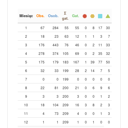
Σ
Miesiąc
Obs.
Osob.
Gat.
gat.
1
67
284
55
55
0
8
17
30
2
18
23
63
12
1
1
3
7
3
176
443
76
46
0
2
11
33
4
278
374
105
69
0
2
35
32
5
175
179
183
167
1
39
77
50
6
32
33
199
28
2
14
7
5
7
0
0
199
0
0
0
0
0
8
22
81
200
21
0
6
9
6
9
3
3
200
3
0
0
1
2
10
18
104
209
16
3
8
2
3
11
4
73
209
4
0
0
1
3
12
1
1
209
1
0
1
0
0