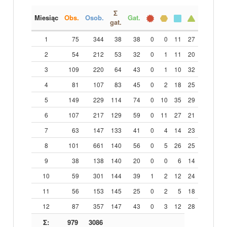
Σ
Miesiąc
Obs.
Osob.
Gat.
gat.
1
75
344
38
38
0
0
11
27
2
54
212
53
32
0
1
11
20
3
109
220
64
43
0
1
10
32
4
81
107
83
45
0
2
18
25
5
149
229
114
74
0
10
35
29
6
107
217
129
59
0
11
27
21
7
63
147
133
41
0
4
14
23
8
101
661
140
56
0
5
26
25
9
38
138
140
20
0
0
6
14
10
59
301
144
39
1
2
12
24
11
56
153
145
25
0
2
5
18
12
87
357
147
43
0
3
12
28
Σ:
979
3086